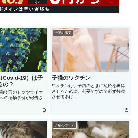
子猫の病気
ovid-19）は子
子猫のワクチン
るの？
ワクチンは、子猫のときに免疫を獲得
させるために、必要ですので必ず接種
動物園のトラやライオ
させてあげ...
への感染事例が報告さ
子猫のゲーム