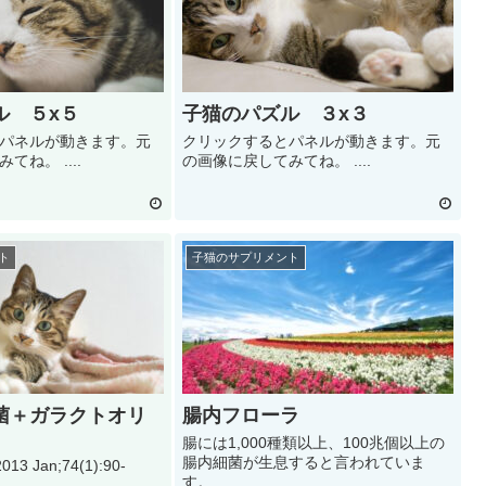
ル ５x５
子猫のパズル ３x３
パネルが動きます。元
クリックするとパネルが動きます。元
ね。 ....
の画像に戻してみてね。 ....
ト
子猫のサプリメント
菌＋ガラクトオリ
腸内フローラ
腸には1,000種類以上、100兆個以上の
腸内細菌が生息すると言われていま
2013 Jan;74(1):90-
す。...