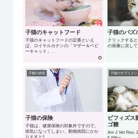
子猫のキャットフード
子猫のパズ
子猫のキャットフードの定番といえ
クリックすると
ば、ロイヤルカナンの「マザー＆ベビ
の画像に戻してみて
ーキャット」...
子猫の病気
子猫のサプリメン
子猫の保険
ビフィズス
ゴ糖
子猫は、健康保険の対象外ですので、
病気になってしまい、動物病院にかか
Am J Vet Res. 
りますと1...
5.Effec...